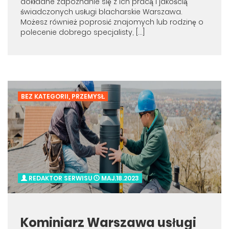
dokładne zapoznanie się z ich pracą i jakością
świadczonych usługi blacharskie Warszawa.
Możesz również poprosić znajomych lub rodzinę o
polecenie dobrego specjalisty, […]
BEZ KATEGORII
,
PRZEMYSŁ
REDAKTOR SERWISU
MAJ.18.2023
Kominiarz Warszawa usługi