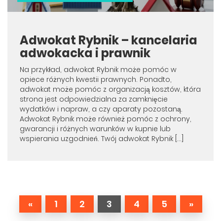
Adwokat Rybnik – kancelaria
adwokacka i prawnik
Na przykład, adwokat Rybnik może pomóc w
opiece różnych kwestii prawnych. Ponadto,
adwokat może pomóc z organizacją kosztów, która
strona jest odpowiedzialna za zamknięcie
wydatków i napraw, a czy aparaty pozostaną.
Adwokat Rybnik może również pomóc z ochrony,
gwarancji i różnych warunków w kupnie lub
wspierania uzgodnień. Twój adwokat Rybnik […]
«
1
2
3
4
5
»