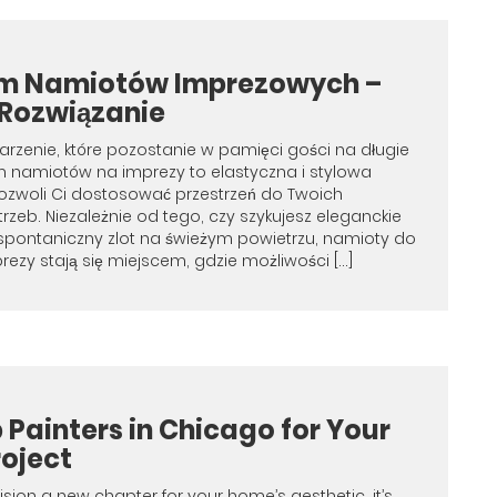
m Namiotów Imprezowych –
 Rozwiązanie
arzenie, które pozostanie w pamięci gości na długie
 namiotów na imprezy to elastyczna i stylowa
pozwoli Ci dostosować przestrzeń do Twoich
rzeb. Niezależnie od tego, czy szykujesz eleganckie
y spontaniczny zlot na świeżym powietrzu, namioty do
rezy stają się miejscem, gdzie możliwości […]
 Painters in Chicago for Your
oject
sion a new chapter for your home’s aesthetic, it’s