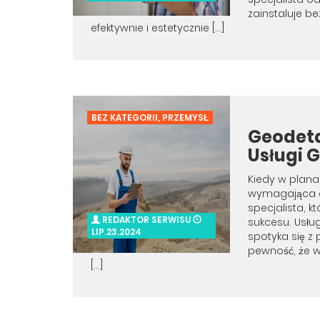
zainstaluje be
efektywnie i estetycznie […]
BEZ KATEGORII
,
PRZEMYSŁ
Geodeta
Usługi 
Kiedy w plana
wymagająca d
specjalista, 
REDAKTOR SERWISU
sukcesu. Usług
LIP.23.2024
spotyka się z 
pewność, że w
[…]