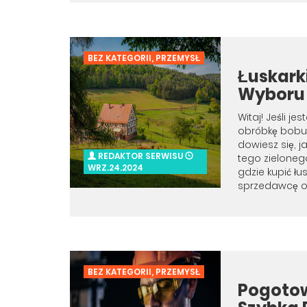
BEZ KATEGORII
,
PRZEMYSŁ
Łuskark
Wyboru 
Witaj! Jeśli j
obróbkę bobu.
dowiesz się, j
REDAKTOR SERWISU
tego zieloneg
WRZ.24.2024
gdzie kupić ł
sprzedawcę of
BEZ KATEGORII
,
PRZEMYSŁ
Pogotow