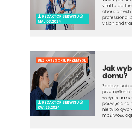
vital to partne
about a fresh
REDAKTOR SERWISU
professional 
MAJ.03.2024
vision and tran
BEZ KATEGORII
,
PRZEMYSŁ
Jak wyb
domu?
Zadając sobie
przemyślenia 
wpłynie na co
REDAKTOR SERWISU
poświęcić na 
KW..26.2024
nie tylko gwa
możliwość ogr