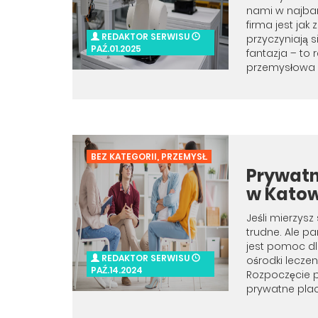
nami w najbar
firma jest jak
REDAKTOR SERWISU
przyczyniają s
PAŹ.01.2025
fantazja – to 
przemysłowa 
BEZ KATEGORII
,
PRZEMYSŁ
Prywatn
w Kato
Jeśli mierzys
trudne. Ale p
jest pomoc dl
REDAKTOR SERWISU
ośrodki leczen
PAŹ.14.2024
Rozpoczęcie p
prywatne plac