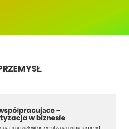
PRZEMYSŁ
współpracujące –
yzacja w biznesie
, gdzie przyszłość automatyzacji rysuje się przed