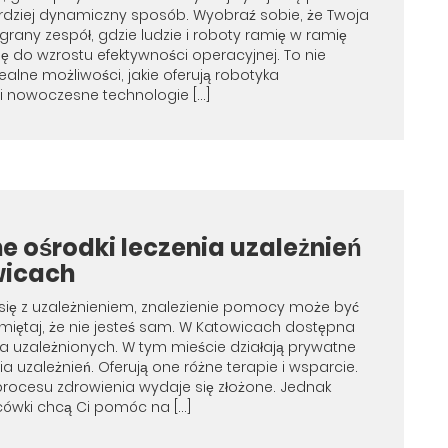
dziej dynamiczny sposób. Wyobraź sobie, że Twoja
 zgrany zespół, gdzie ludzie i roboty ramię w ramię
ię do wzrostu efektywności operacyjnej. To nie
realne możliwości, jakie oferują robotyka
i nowoczesne technologie […]
e ośrodki leczenia uzależnień
wicach
z się z uzależnieniem, znalezienie pomocy może być
amiętaj, że nie jesteś sam. W Katowicach dostępna
a uzależnionych. W tym mieście działają prywatne
ia uzależnień. Oferują one różne terapie i wsparcie.
rocesu zdrowienia wydaje się złożone. Jednak
ówki chcą Ci pomóc na […]