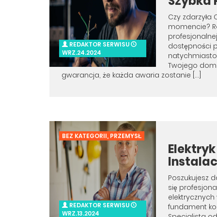
Szybka
Czy zdarzyła 
momencie? Roz
profesjonalne
REDAKTOR SERWISU
dostępności p
WRZ.24.2024
natychmiastow
Twojego domu 
gwarancja, że każda awaria zostanie […]
BEZ KATEGORII
,
PRZEMYSŁ
Elektryk
Instalac
Poszukujesz d
się profesjo
elektrycznych
REDAKTOR SERWISU
fundament ko
WRZ.13.2024
Specjalista od