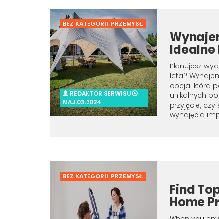
BEZ KATEGORII
,
PRZEMYSŁ
Wynaje
Idealne
Planujesz wyd
lata? Wynajem
opcja, która 
REDAKTOR SERWISU
unikalnych pot
MAJ.03.2024
przyjęcie, cz
wynajęcia imp
BEZ KATEGORII
,
PRZEMYSŁ
Find Top
Home Pr
When you envi