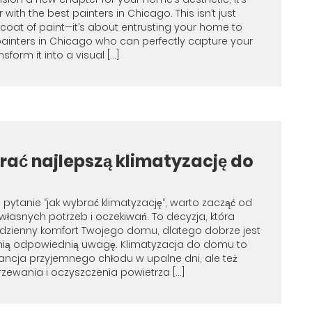
r with the best painters in Chicago. This isn’t just
 coat of paint—it’s about entrusting your home to
painters in Chicago who can perfectly capture your
sform it into a visual […]
rać najlepszą klimatyzację do
 pytanie “jak wybrać klimatyzację“, warto zacząć od
własnych potrzeb i oczekiwań. To decyzja, która
dzienny komfort Twojego domu, dlatego dobrze jest
nią odpowiednią uwagę. Klimatyzacja do domu to
rancja przyjemnego chłodu w upalne dni, ale też
zewania i oczyszczenia powietrza […]