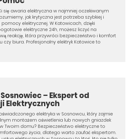
 Pomoc
Ci się awaria elektryczna w najmniej oczekiwanym
umiemy, jak krytyczna jest potrzeba szybkiej i
j pomocy elektrycznej. W Katowicach, dzięki
ogotowie elektryczne 24h, możesz liczyć na
ą reakcję, która przywróci bezpieczeństwo i komfort
czy biura. Profesjonalny elektryk Katowice to
 Sosnowiec – Ekspert od
ji Elektrycznych
oświadczonego elektryka w Sosnowcu, który zajmie
nalnym montażem oświetlenia lub nowych gniazdek
 w Twoim domu? Bezpieczeństwo elektryczne to
mfortowego życia, dlatego warto zaufać ekspertom.
 usług elektrycznych w Sosnowcu to ktoś, kto nie tylko