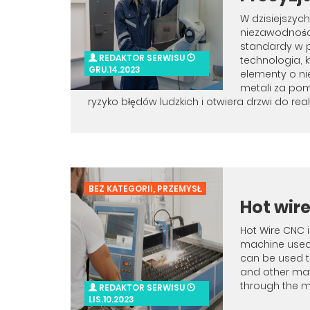
W dzisiejszych
niezawodności
standardy w 
REDAKTOR SERWISU
technologia, 
GRU.14.2023
elementy o ni
metali za po
ryzyko błędów ludzkich i otwiera drzwi do reali
BEZ KATEGORII
,
PRZEMYSŁ
Hot wir
Hot Wire CNC 
machine used i
can be used t
and other mat
through the ma
REDAKTOR SERWISU
LIS.10.2023