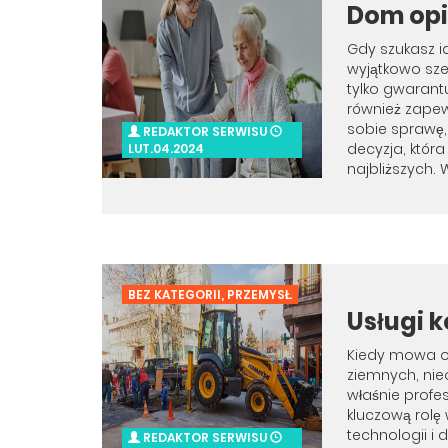
Dom op
Gdy szukasz i
wyjątkowo sze
tylko gwarant
również zape
sobie sprawę,
REDAKTOR SERWISU
decyzja, któr
LUT.04.2024
najbliższych. W
BEZ KATEGORII
,
PRZEMYSŁ
Usługi 
Kiedy mowa o 
ziemnych, nie
właśnie profe
kluczową rolę 
technologii i
REDAKTOR SERWISU