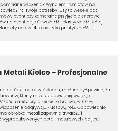
apomniane wrażenia? Wynajem namiotów na
powiedź na Twoje potrzeby. Czy to wesele pod
rmowy event czy kameralne przyjęcie plenerowe –
w na event daje Ci wolność i elastyczność, której
Namioty na event to nie tylko praktyczność […]
 Metali Kielce – Profesjonalne
ług obróbki metali w Kielcach, możesz być pewien, że
achowców, którzy mają odpowiednią wiedzę i
W końcu metalurgia Kielce to branża, w której
świadczenie odgrywają kluczową rolę. Odpowiednio
na obróbka metali zapewnia trwałość i
ć wyprodukowanych detali metalowych, co jest