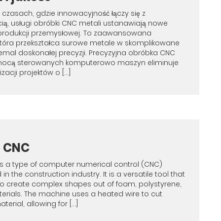
 czasach, gdzie innowacyjność łączy się z
ą, usługi obróbki CNC metali ustanawiają nowe
produkcji przemysłowej. To zaawansowana
która przekształca surowe metale w skomplikowane
emal doskonałej precyzji. Precyzyjna obróbka CNC
mocą sterowanych komputerowo maszyn eliminuje
zacji projektów o […]
e CNC
is a type of computer numerical control (CNC)
n the construction industry. It is a versatile tool that
o create complex shapes out of foam, polystyrene,
erials. The machine uses a heated wire to cut
terial, allowing for […]