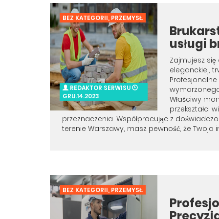
BEZ KATEGORII
,
PRZEMYSŁ
Brukars
usługi b
Zajmujesz się
eleganckiej, t
Profesjonalne
REDAKTOR SERWISU
wymarzonego 
GRU.14.2023
Właściwy mon
przekształci w
przeznaczenia. Współpracując z doświadczon
terenie Warszawy, masz pewność, że Twoja i
BEZ KATEGORII
,
PRZEMYSŁ
Profesj
Precyzja