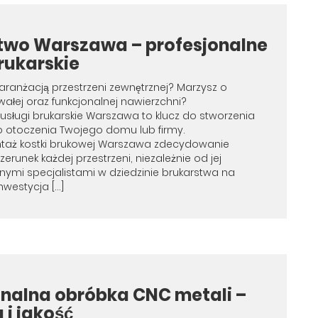
two Warszawa – profesjonalne
rukarskie
 aranżacją przestrzeni zewnętrznej? Marzysz o
rwałej oraz funkcjonalnej nawierzchni?
 usługi brukarskie Warszawa to klucz do stworzenia
otoczenia Twojego domu lub firmy.
taż kostki brukowej Warszawa zdecydowanie
izerunek każdej przestrzeni, niezależnie od jej
ymi specjalistami w dziedzinie brukarstwa na
nwestycja […]
onalna obróbka CNC metali –
 i jakość