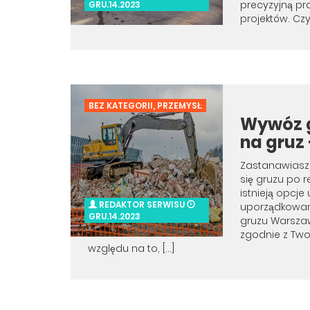
precyzyjną pr
GRU.14.2023
projektów. Czy
BEZ KATEGORII
,
PRZEMYSŁ
Wywóz g
na gruz
Zastanawiasz 
się gruzu po
istnieją opcje
REDAKTOR SERWISU
uporządkowani
GRU.14.2023
gruzu Warszaw
zgodnie z Tw
względu na to, […]