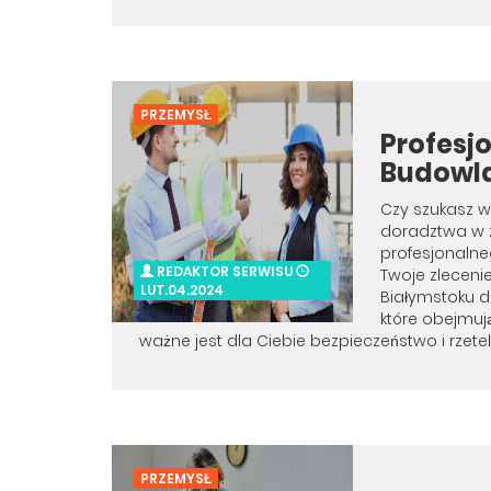
PRZEMYSŁ
Profesj
Budowla
Czy szukasz 
doradztwa w 
profesjonaln
REDAKTOR SERWISU
Twoje zleceni
LUT.04.2024
Białymstoku d
które obejmują
ważne jest dla Ciebie bezpieczeństwo i rzetel
PRZEMYSŁ