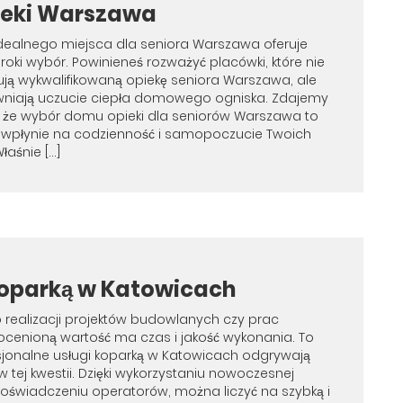
ieki Warszawa
dealnego miejsca dla seniora Warszawa oferuje
roki wybór. Powinieneś rozważyć placówki, które nie
ują wykwalifikowaną opiekę seniora Warszawa, ale
wniają uczucie ciepła domowego ogniska. Zdajemy
 że wybór domu opieki dla seniorów Warszawa to
a wpłynie na codzienność i samopoczucie Twoich
łaśnie […]
koparką w Katowicach
realizacji projektów budowlanych czy prac
ocenioną wartość ma czas i jakość wykonania. To
sjonalne usługi koparką w Katowicach odgrywają
w tej kwestii. Dzięki wykorzystaniu nowoczesnej
 doświadczeniu operatorów, można liczyć na szybką i