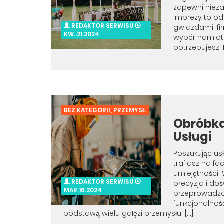
zapewni niez
imprezy to od
REDAKTOR SERWISU
gwiazdami, fi
KW..21.2024
wybór namiotó
potrzebujesz. 
BEZ KATEGORII
,
PRZEMYSŁ
Obróbka
Usługi
Poszukując us
trafiasz na f
umiejętności. 
REDAKTOR SERWISU
precyzja i do
MAR.16.2024
przeprowadzo
funkcjonalnoś
podstawą wielu gałęzi przemysłu. […]