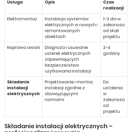
Usługa
Opis
Czas
realizacji
Elektromontaż
Instalacja systemów
1-3 dni w
elektrycznych w nowych i
zależności
remontowanych
od skali
obiektach
projektu
Naprawa awarii
Diagnoza i usuwanie
2-4
usterek elektrycznych
godziny
zapewniających
bezpieczeństwo
użytkowania instalacji
Składanie
Projektowanie i montaż
Do
instalacji
instalacji zgodnie z
ustalenia
elektrycznych
obowiązującymi
w
normami
zależności
od
projektu
Składanie instalacji elektrycznych –