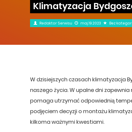
Klimatyzacja Bydgoszc
Redaktor Serwisu
maj.19.2023
Bez kategori
W dzisiejszych czasach klimatyzacja 
naszego życia. W upalne dni zapewnia n
pomaga utrzymać odpowiednią temper
podjęciem decyzji o montażu klimatyz
kilkoma ważnymi kwestiami.