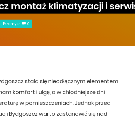
z montaż klimatyzacji i serwi
i
,
Przemysł
0
Bydgoszcz stała się nieodłącznym elementem
am komfort i ulgę, a w chłodniejsze dni
aturę w pomieszczeniach. Jednak przed
acji Bydgoszcz warto zastanowić się nad